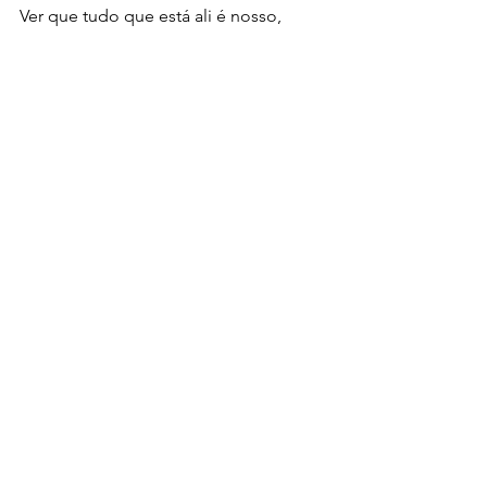
Ver que tudo que está ali é nosso, 
construído pelo nosso coletivo, é 
muito satisfatório. Esse produto nos dá 
a oportunidade de ir mais longe e 
buscar mais apoio para a nossa 
organização.
”
(
Alan Souza
)
Ver tudo
Posts recentes