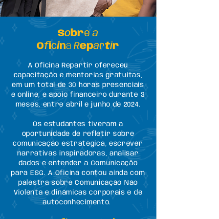
S
o
br
e
a
O
f
i
c
i
n
a
R
ep
a
r
t
i
r
A Oficina Repartir ofereceu
capacitação e mentorias gratuitas,
em um total de 30 horas presenciais
e online, e apoio financeiro durante 3
meses, entre abril e junho de 2024.
Os estudantes tiveram a
oportunidade de refletir sobre
comunicação estratégica, escrever
narrativas inspiradoras, analisar
dados e entender a Comunicação
para ESG. A Oficina contou ainda com
palestra sobre Comunicação Não
Violenta e dinâmicas corporais e de
autoconhecimento.