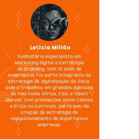
Letícia Milião
Publicitária especialista em
Marketing Digital e Estratégia
de Branding, tem 15 anos de
experiência. Foi parte integrante da
estratégia de digitalização da Coca-
Cola e trabalhou em grandes agências
do País como África, F.Biz e Talent
Marcel. Com premiações como Cannes
e El Ojo no currículo, participou da
criação da estratégia de
reposicionamento de importantes
empresas.