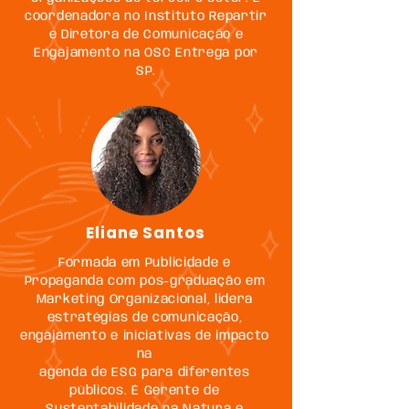
coordenadora no Instituto Repartir
e Diretora de Comunicação e
Engajamento na OSC Entrega por
SP.
Eliane Santos
Formada em Publicidade e
Propaganda com pós-graduação em
Marketing Organizacional, lidera
estratégias de comunicação,
engajamento e iniciativas de impacto
na
agenda de ESG para diferentes
públicos. É Gerente de