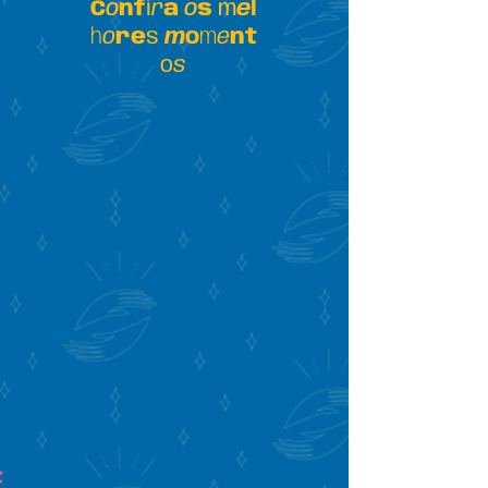
C
o
nf
i
r
a
o
s
m
e
l
h
o
re
s
m
o
m
e
nt
o
s