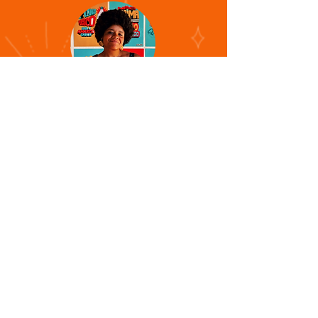
Lígia Nicácio
Mestre em Antropologia da
Educação, é educadora e dançarina
formada pelo projeto Treme Terra.
É integrante e sócia fundadora da
Cia. Cambona. Como dançarina atuou
em espetáculos de dança e teatro,
apresentando-se em grandes
festivais nacionais e em eventos
internacionais. Como cantora, atuou
no Grupo Saracura de Humanização
Hospitalar por 12 anos e cantou
com grupos de música popular
brasileira e rodas de samba.