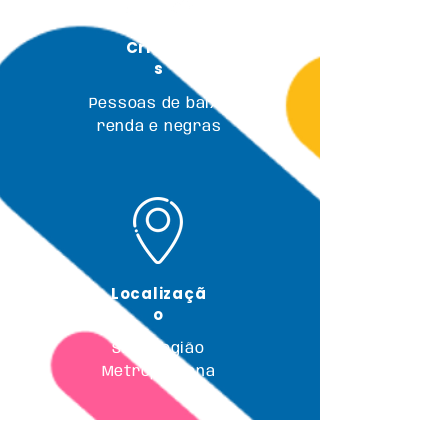
Critério
s
Pessoas de baixa
renda e negras
Localizaçã
o
SP e Região
Metropolitana