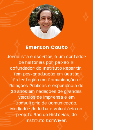
Emerson Couto
Jornalista e escritor, é um contador
de histórias por paixão. É
cofundador do Instituto Repartir.
Tem pós-graduação em Gestão
Estratégica em Comunicação e
Relações Públicas e experiência de
30 anos em redações de grandes
veículos de imprensa e em
Consultoria de Comunicação.
Mediador de leitura voluntário no
projeto Baú de Histórias, do
Instituto ComViver.