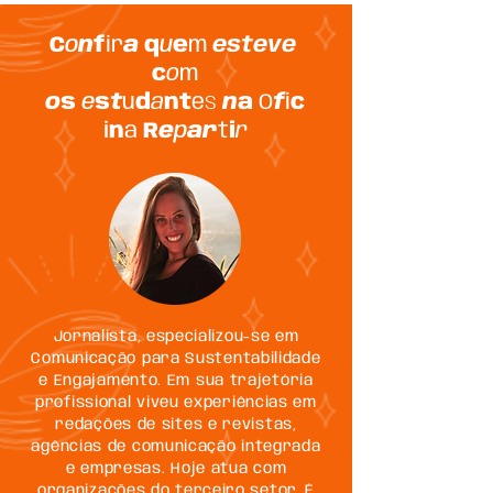
C
o
n
f
ir
a
q
u
e
m
esteve
c
o
m
o
s
e
s
t
u
d
a
nt
e
s
n
a
O
f
i
c
i
n
a
R
e
p
ar
t
i
r
Jornalista, especializou-se em
Comunicação para Sustentabilidade
e Engajamento. Em sua trajetória
profissional viveu experiências em
redações de sites e revistas,
agências de comunicação integrada
e empresas. Hoje atua com
organizações do terceiro setor. É