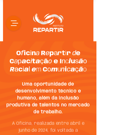
O
f
ic
i
n
a
R
e
p
a
r
t
i
r
d
e
C
a
p
a
c
i
t
a
ç
ã
o
e I
n
c
l
u
s
ã
o
R
a
c
i
a
l
e
m
C
o
m
u
n
i
c
a
ç
ã
o
Uma oportunidade de
desenvolvimento técnico e
humano, além da inclusão
produtiva de talentos no mercado
de trabalho.
A Oficina, realizada entre abril e
junho de 2024, foi voltada a