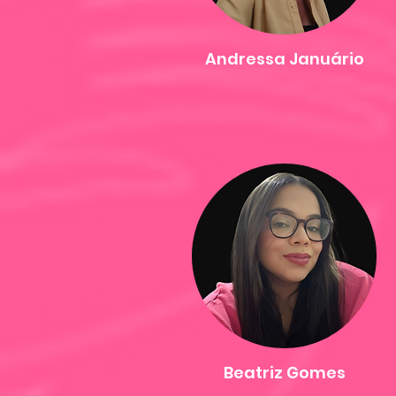
Andressa Januário
Beatriz Gomes