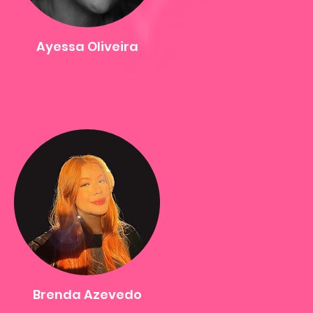
Ayessa Oliveira
Brenda Azevedo