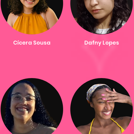
Cícera Sousa
Dafny Lopes