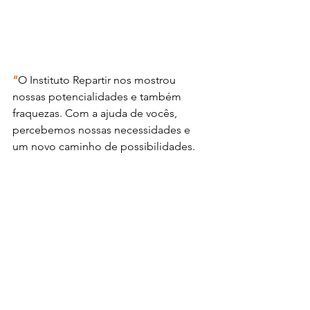
“
O Instituto Repartir nos mostrou 
nossas potencialidades e também 
fraquezas. Com a ajuda de vocês, 
percebemos nossas necessidades e 
um novo caminho de possibilidades. 
Finalizamos essa parceria com um site, 
nosso sonho antigo, e novos olhares 
para nosso futuro enquanto instituição. 
Gratidão pelo tempo doado, pelas 
falas, sugestões e, principalmente, 
pelo respeito por nosso fazer.
” 
(
Telma 
Félix
)